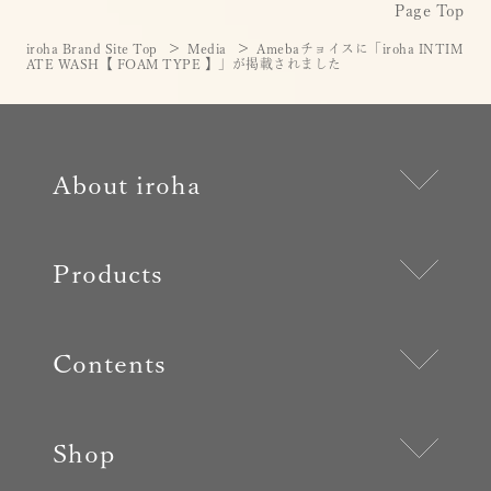
Page Top
iroha Brand Site Top
Media
Amebaチョイスに「iroha INTIM
ATE WASH【 FOAM TYPE 】」が掲載されました
About iroha
Products
Contents
Shop