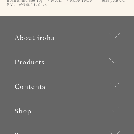
iroha Brand Site Top
Media
FRONTROWに「iroha petit CO
RAL」が掲載されました
About iroha
Products
Contents
Shop