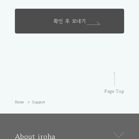
확인 후 보내기
Page Top
Home
Support
About iroha