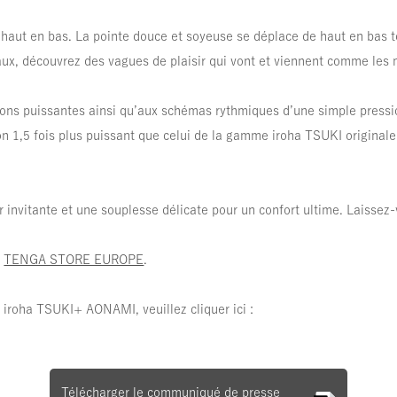
aut en bas. La pointe douce et soyeuse se déplace de haut en bas to
ux, découvrez des vagues de plaisir qui vont et viennent comme les
ions puissantes ainsi qu’aux schémas rythmiques d’une simple pressio
n 1,5 fois plus puissant que celui de la gamme iroha TSUKI originale,
r invitante et une souplesse délicate pour un confort ultime. Laisse
e
TENGA STORE EUROPE
.
iroha TSUKI+ AONAMI, veuillez cliquer ici :
Télécharger le communiqué de presse