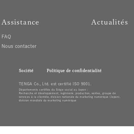
Assistance
Actualités
FAQ
Nous contacter
Société
Politique de confidentialité
TENGA Co., Ltd. est certifié ISO 9001.
Départements certifiés du Siège social au Japon :
Recherche et développement, ingénierie, production, ventes, groupe de
services à la clientèle, division nationale du marketing numérique (Japon),
division mondiale du marketing numérique