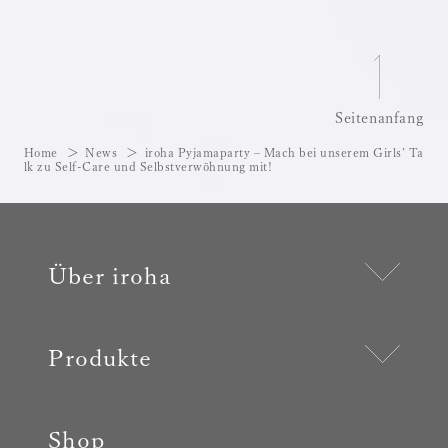
Seitenanfang
Home
News
iroha Pyjamaparty – Mach bei unserem Girls’ Ta
lk zu Self-Care und Selbstverwöhnung mit!
Über iroha
Produkte
Shop