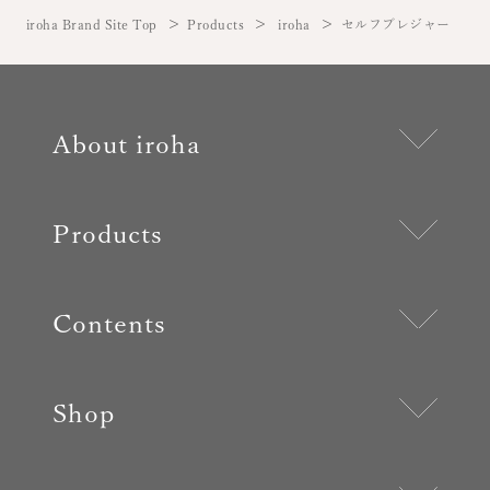
iroha Brand Site Top
Products
iroha
セルフプレジャー
About iroha
Products
Contents
Shop