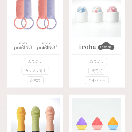
あてがう
あてがう
カップル向け
充電式
充電式
ハイパワー