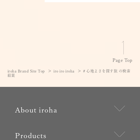
Page Top
iroha Brand Site Top
iro iro iroha
# 心地よさを探す旅 の検索
結果
About iroha
Products