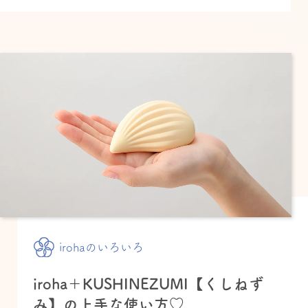
irohaのいろいろ
iroha＋KUSHINEZUMI【くしねず
み】の上手な使い方♡