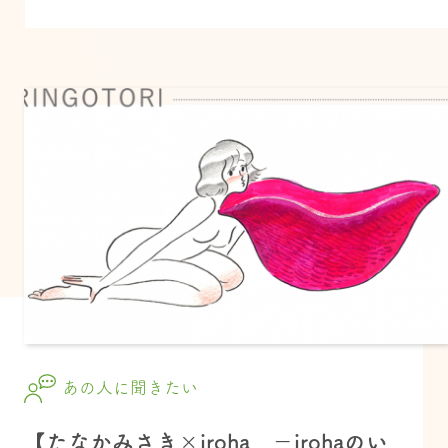
あの人に聞きたい
【たなかみさき×iroha －irohaのい