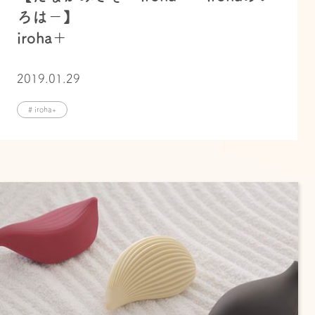
ろは－】
iroha＋
2019.01.29
# iroha+