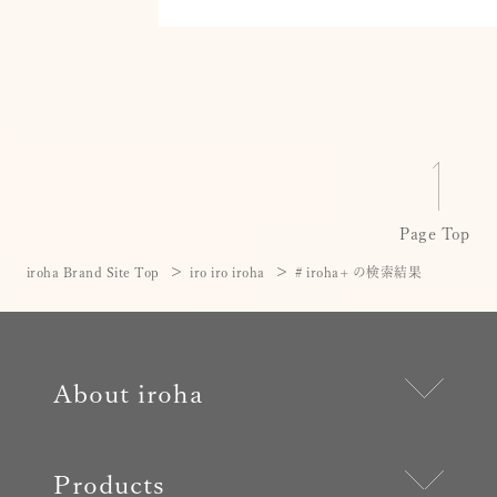
Page Top
iroha Brand Site Top
iro iro iroha
# iroha+ の検索結果
About iroha
Products