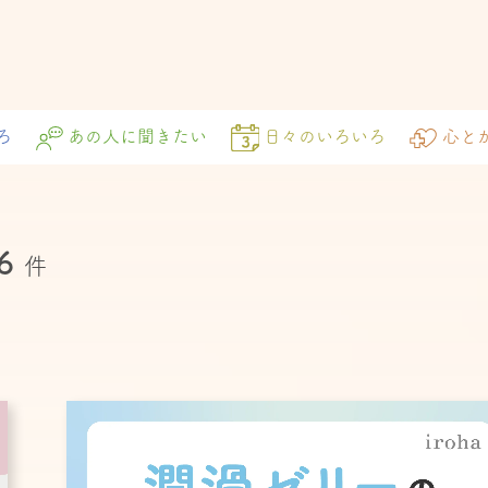
ろ
あの人に聞きたい
日々のいろいろ
心と
6
件