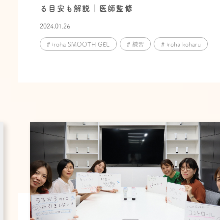
る目安も解説│医師監修
2024.01.26
# iroha SMOOTH GEL
# 練習
# iroha koharu