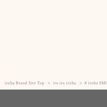
iroha Brand Site Top
iro iro iroha
# iroha 