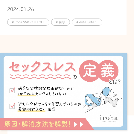
2024.01.26
# iroha SMOOTH GEL
# 練習
# iroha koharu